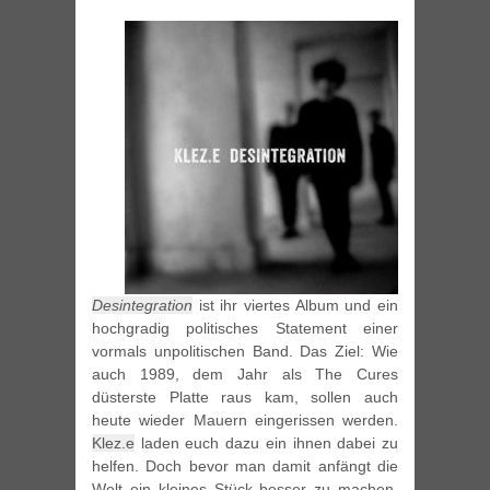
Desintegration
ist ihr viertes Album und ein
hochgradig politisches Statement einer
vormals unpolitischen Band. Das Ziel: Wie
auch 1989, dem Jahr als The Cures
düsterste Platte raus kam, sollen auch
heute wieder Mauern eingerissen werden.
Klez.e
laden euch dazu ein ihnen dabei zu
helfen. Doch bevor man damit anfängt die
Welt ein kleines Stück besser zu machen,