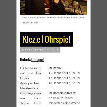
Klez.e quasi zuhause im Radio Buellebrück Studio (Foto:
Sophie Euler)
Klez.e | Ohrspiel
▷ Letzte Änderung: 2017-01-15
Rubrik:
Ohrspiel
Es fehlte nicht
Im Radio:
viel und
The
15. Januar 2017, 19 Uhr
Cures
17. Januar 2017, 19 Uhr
dystopisches
18. Januar 2017, 22 Uhr
Meisterwerk
Disintegration
Im
Ohrspiel-Stream
:
aus dem
Ab dem 22. Januar
Jahre 1989
Mindestens eine Woche