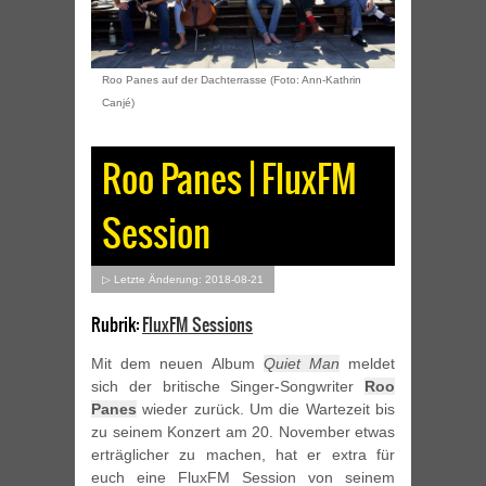
Roo Panes auf der Dachterrasse (Foto: Ann-Kathrin
Canjé)
Roo Panes | FluxFM
Session
▷ Letzte Änderung: 2018-08-21
Rubrik:
FluxFM Sessions
Mit dem neuen Album
Quiet Man
meldet
sich der britische Singer-Songwriter
Roo
Panes
wieder zurück. Um die Wartezeit bis
zu seinem Konzert am 20. November etwas
erträglicher zu machen, hat er extra für
euch eine FluxFM Session von seinem