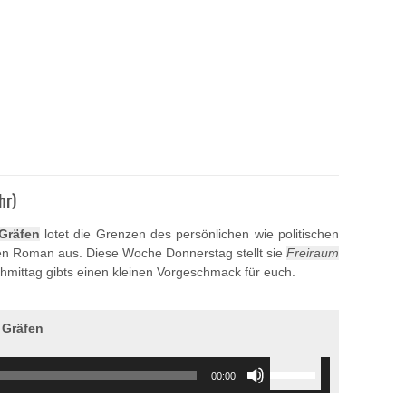
hr)
Gräfen
lotet die Grenzen des persönlichen wie politischen
en Roman aus. Diese Woche Donnerstag stellt sie
Freiraum
hmittag gibts einen kleinen Vorgeschmack für euch.
a Gräfen
Use
00:00
Up/Down
Arrow