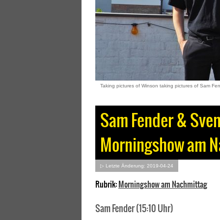
Taking pictures of Winson taking pictures of Sam F
Sam Fender & Svenj
Morningshow am N
▷ Letzte Änderung: 2019-04-24
Rubrik:
Morningshow am Nachmittag
Sam Fender (15:10 Uhr)