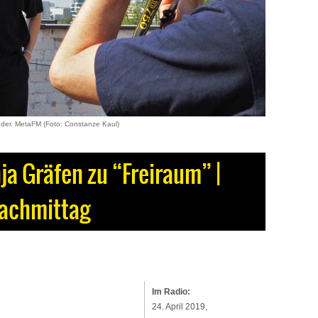
ender. MetaFM (Foto: Constanze Kaul)
a Gräfen zu “Freiraum” |
achmittag
Im Radio:
24. April 2019,