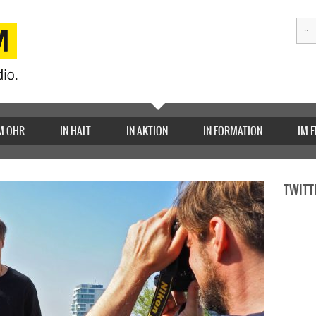
M OHR
IN HALT
IN AKTION
IN FORMATION
IM 
TWITT