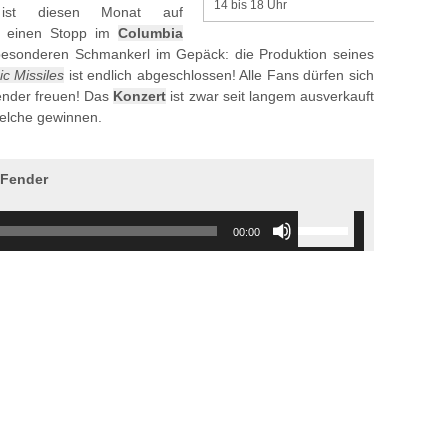
14 bis 18 Uhr
st diesen Monat auf
er einen Stopp im
Columbia
esonderen Schmankerl im Gepäck: die Produktion seines
c Missiles
ist endlich abgeschlossen! Alle Fans dürfen sich
ender freuen! Das
Konzert
ist zwar seit langem ausverkauft
welche gewinnen.
 Fender
Use
00:00
Up/Down
Arrow
keys
to
increase
or
decrease
volume.