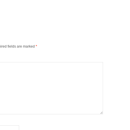
keys
to
increase
or
decrease
volume.
ired fields are marked
*