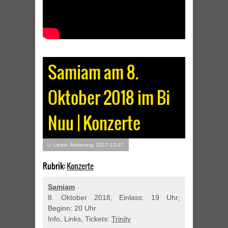
Samiam am 8.
Oktober 2018 im Bi
Nuu | Konzerte
▷ Letzte Änderung: 2017-12-07
Rubrik:
Konzerte
Samiam
8. Oktober 2018, Einlass: 19 Uhr;
Beginn: 20 Uhr
Info, Links, Tickets:
Trinity