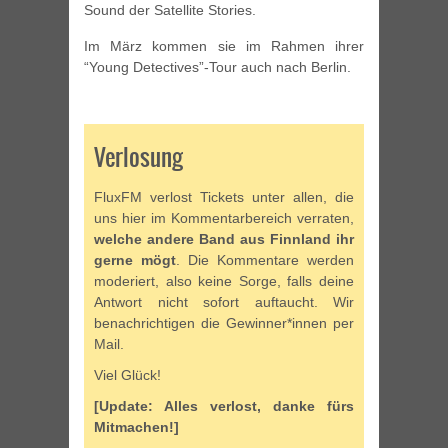
Sound der Satellite Stories.
Im März kommen sie im Rahmen ihrer
“Young Detectives”-Tour auch nach Berlin.
Verlosung
FluxFM verlost Tickets unter allen, die
uns hier im Kommentarbereich verraten,
welche andere Band aus Finnland ihr
gerne mögt
. Die Kommentare werden
moderiert, also keine Sorge, falls deine
Antwort nicht sofort auftaucht. Wir
benachrichtigen die Gewinner*innen per
Mail.
Viel Glück!
[Update: Alles verlost, danke fürs
Mitmachen!]