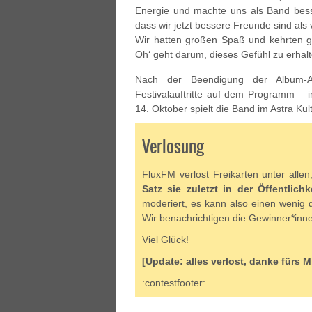
Energie und machte uns als Band besse
dass wir jetzt bessere Freunde sind als
Wir hatten großen Spaß und kehrten gl
Oh‘ geht darum, dieses Gefühl zu erhal
Nach der Beendigung der Album-A
Festivalauftritte auf dem Programm – 
14. Oktober spielt die Band im Astra Kul
Verlosung
FluxFM verlost Freikarten unter all
Satz sie zuletzt in der Öffentlic
moderiert, es kann also einen wenig 
Wir benachrichtigen die Gewinner*inne
Viel Glück!
[Update: alles verlost, danke fürs 
:contestfooter: