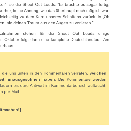
r”, so die Shout Out Louds. “Er brachte es sogar fertig,
 vorher, keine Ahnung, wie das überhaupt noch möglich war.
eichzeitig zu dem Kern unseres Schaffens zurück. In ‚Oh
ten: nie deinen Traum aus den Augen zu verlieren.”
ufnahmen stehen für die Shout Out Louds einige
im Oktober folgt dann eine komplette Deutschlandtour. Am
turhaus.
en, die uns unten in den Kommentaren verraten,
welchen
hkeit hinausgeschrien haben
. Die Kommentare werden
dauern bis eure Antwort im Kommentarbereich auftaucht.
n per Mail.
Mitmachen!]