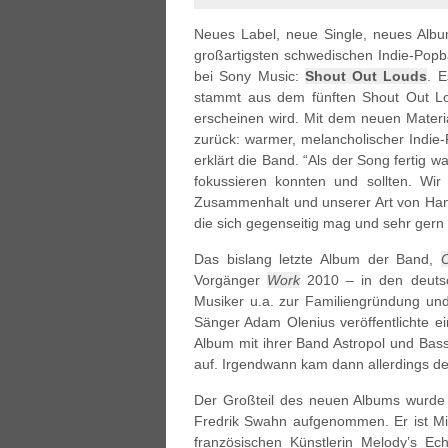
Neues Label, neue Single, neues Alb
großartigsten schwedischen Indie-Popba
bei Sony Music:
Shout Out Louds
. E
stammt aus dem fünften Shout Out 
erscheinen wird. Mit dem neuen Materi
zurück: warmer, melancholischer Indie-
erklärt die Band. “Als der Song fertig w
fokussieren konnten und sollten. Wi
Zusammenhalt und unserer Art von Hand
die sich gegenseitig mag und sehr gern 
Das bislang letzte Album der Band,
O
Vorgänger
Work
2010 – in den deutsc
Musiker u.a. zur Familiengründung und 
Sänger Adam Olenius veröffentlichte e
Album mit ihrer Band Astropol und Ba
auf. Irgendwann kam dann allerdings der
Der Großteil des neuen Albums wurde i
Fredrik Swahn aufgenommen. Er ist Mit
französischen Künstlerin Melody’s Ec