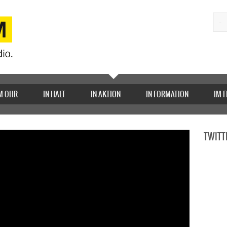
M OHR
IN HALT
IN AKTION
IN FORMATION
IM 
TWITT