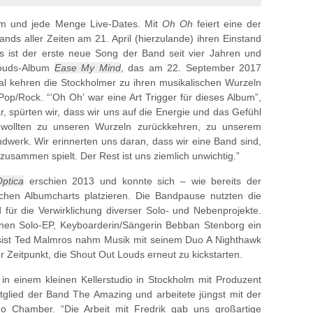
um und jede Menge Live-Dates. Mit
Oh Oh
feiert eine der
nds aller Zeiten am 21. April (hierzulande) ihren Einstand
s ist der erste neue Song der Band seit vier Jahren und
Louds-Album
Ease My Mind
, das am 22. September 2017
al kehren die Stockholmer zu ihren musikalischen Wurzeln
Pop/Rock. “‘Oh Oh’ war eine Art Trigger für dieses Album”,
ar, spürten wir, dass wir uns auf die Energie und das Gefühl
r wollten zu unseren Wurzeln zurückkehren, zu unserem
werk. Wir erinnerten uns daran, dass wir eine Band sind,
zusammen spielt. Der Rest ist uns ziemlich unwichtig.”
ptica
erschien 2013 und konnte sich – wie bereits der
hen Albumcharts platzieren. Die Bandpause nutzten die
für die Verwirklichung diverser Solo- und Nebenprojekte.
inen Solo-EP, Keyboarderin/Sängerin Bebban Stenborg ein
ssist Ted Malmros nahm Musik mit seinem Duo A Nighthawk
 Zeitpunkt, die Shout Out Louds erneut zu kickstarten.
n einem kleinen Kellerstudio in Stockholm mit Produzent
glied der Band The Amazing und arbeitete jüngst mit der
ho Chamber. “Die Arbeit mit Fredrik gab uns großartige