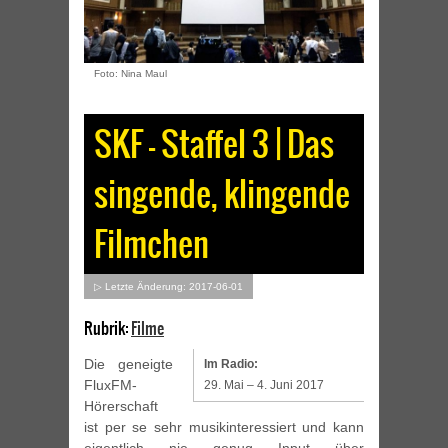
Foto: Nina Maul
SKF – Staffel 3 | Das
singende, klingende
Filmchen
▷ Letzte Änderung: 2017-06-01
Rubrik:
Filme
Die geneigte
Im Radio:
FluxFM-
29. Mai – 4. Juni 2017
Hörerschaft
ist per se sehr musikinteressiert und kann