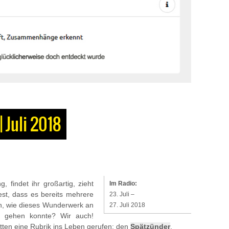
 Juli 2018
, findet ihr großartig, zieht
Im Radio:
fest, dass es bereits mehrere
23. Juli –
ch, wie dieses Wunderwerk an
27. Juli 2018
n gehen konnte? Wir auch!
atten eine Rubrik ins Leben gerufen: den
Spätzünder
.