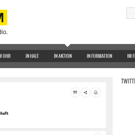
M OHR
IN HALT
IN AKTION
IN FORMATION
IM 
TWITT