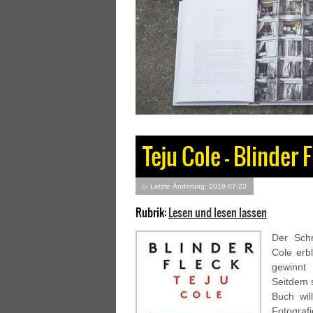
Teju Cole – Blinder 
▷ Letzte Änderung: 2018-07-23
Rubrik:
Lesen und lesen lassen
Der Schr
Cole erb
gewinnt 
Seitdem s
Buch wil
Fotograf