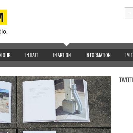
M OHR
IN HALT
IN AKTION
IN FORMATION
IM 
TWITT