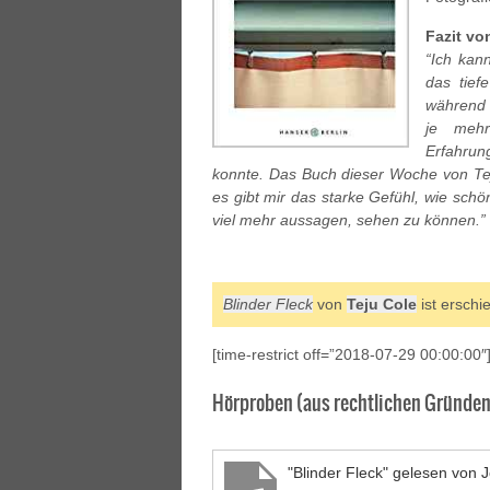
Fazit vo
“Ich kan
das tief
während 
je mehr
Erfahrun
konnte. Das Buch dieser Woche von Teju
es gibt mir das starke Gefühl, wie schö
viel mehr aussagen, sehen zu können.”
Blinder Fleck
von
Teju Cole
ist erschi
[time-restrict off=”2018-07-29 00:00:00″
Hörproben (aus rechtlichen Gründen 
"Blinder Fleck" gelesen von J