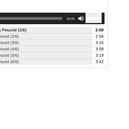
Use
00:00
Up/Down
Arrow
 Petzold (1/6)
3:00
keys
tzold (2/6)
2:56
to
tzold (3/6)
3:15
increase
tzold (4/6)
3:08
or
tzold (5/6)
3:19
decrease
tzold (6/6)
3:42
volume.