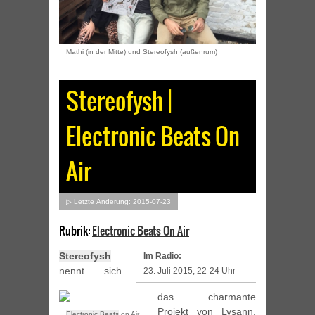
Mathi (in der Mitte) und Stereofysh (außenrum)
Stereofysh |
Electronic Beats On
Air
▷ Letzte Änderung: 2015-07-23
Rubrik:
Electronic Beats On Air
Stereofysh
Im Radio:
nennt sich
23. Juli 2015, 22-24 Uhr
das charmante
Projekt von Lysann,
Electronic Beats
on Air