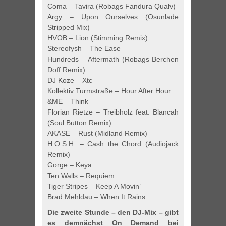
Coma – Tavira (Robags Fandura Qualv)
Argy – Upon Ourselves (Osunlade
Stripped Mix)
HVOB – Lion (Stimming Remix)
Stereofysh – The Ease
Hundreds – Aftermath (Robags Berchen
Doff Remix)
DJ Koze – Xtc
Kollektiv Turmstraße – Hour After Hour
&ME – Think
Florian Rietze – Treibholz feat. Blancah
(Soul Button Remix)
AKASE – Rust (Midland Remix)
H.O.S.H. – Cash the Chord (Audiojack
Remix)
Gorge – Keya
Ten Walls – Requiem
Tiger Stripes – Keep A Movin’
Brad Mehldau – When It Rains
Die zweite Stunde – den DJ-Mix – gibt
es demnächst
On Demand bei