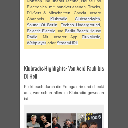
Nonstop und überall Techno, House und
Electronica mit handverlesenen Tracks,
DJ-Sets & Mitschnitten. Checkt unsere
Channels
Klubradio
,
Clubsandwich
,
Sound Of Berlin
,
Techno Underground
,
Eclectic Electric
und
Berlin Beach House
Radio
. Mit unserer App
FluxMusic
,
Webplayer
oder
StreamURL
.
Klubradio-Highlights: Von Acid Pauli bis
DJ Hell
Klickt euch durch die Fotogalerie und checkt
aus, wer schon alles im Klubradio gewesen
ist: