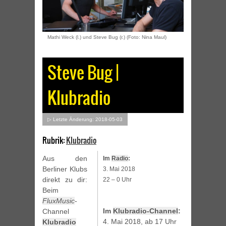
Mathi Weck (l.) und Steve Bug (r.) (Foto: Nina Maul)
Steve Bug |
Klubradio
▷ Letzte Änderung: 2018-05-03
Rubrik:
Klubradio
Aus den
Im
Radio
:
Berliner Klubs
3. Mai 2018
direkt zu dir:
22 – 0 Uhr
Beim
FluxMusic
-
Im
Klubradio-Channel
:
Channel
4. Mai 2018, ab 17 Uhr
Klubradio