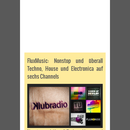
FluxMusic: Nonstop und überall
Techno, House und Electronica auf
sechs Channels