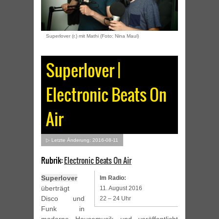
Superlover (r.) mit Mathi (Foto: Nina Maul)
Superlover |
Electronic Beats On
Air
▷ Letzte Änderung: 2016-08-11
Rubrik:
Electronic Beats On Air
Superlover
Im Radio:
überträgt
11. August 2016
Disco und
22 – 24 Uhr
Funk in