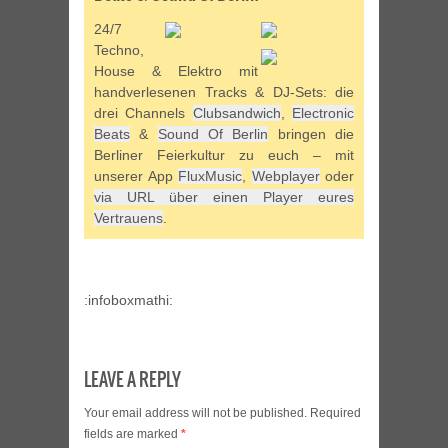
24/7
Techno,
House & Elektro mit
handverlesenen Tracks & DJ-Sets: die
drei Channels
Clubsandwich
,
Electronic
Beats
&
Sound Of Berlin
bringen die
Berliner Feierkultur zu euch – mit
unserer App
FluxMusic
,
Webplayer
oder
via URL über einen Player eures
Vertrauens
.
:infoboxmathi:
LEAVE A REPLY
Your email address will not be published.
Required
fields are marked
*