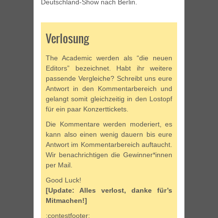
Deutschland-Show nach Berlin.
Verlosung
The Academic werden als “die neuen
Editors” bezeichnet. Habt ihr weitere
passende Vergleiche? Schreibt uns eure
Antwort in den Kommentarbereich und
gelangt somit gleichzeitig in den Lostopf
für ein paar Konzerttickets.
Die Kommentare werden moderiert, es
kann also einen wenig dauern bis eure
Antwort im Kommentarbereich auftaucht.
Wir benachrichtigen die Gewinner*innen
per Mail.
Good Luck!
[Update: Alles verlost, danke für’s
Mitmachen!]
:contestfooter: