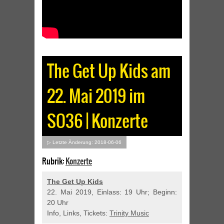
The Get Up Kids am
22. Mai 2019 im
SO36 | Konzerte
▷ Letzte Änderung: 2018-06-06
Rubrik:
Konzerte
The Get Up Kids
22. Mai 2019, Einlass: 19 Uhr; Beginn:
20 Uhr
Info, Links, Tickets:
Trinity Music