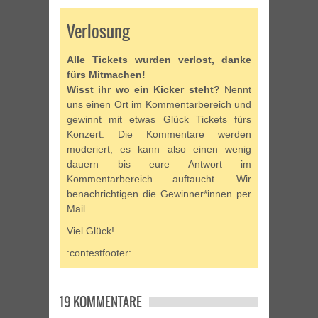
Verlosung
Alle Tickets wurden verlost, danke
fürs Mitmachen!
Wisst ihr wo ein Kicker steht?
Nennt
uns einen Ort im Kommentarbereich und
gewinnt mit etwas Glück Tickets fürs
Konzert. Die Kommentare werden
moderiert, es kann also einen wenig
dauern bis eure Antwort im
Kommentarbereich auftaucht. Wir
benachrichtigen die Gewinner*innen per
Mail.
Viel Glück!
:contestfooter:
19 KOMMENTARE