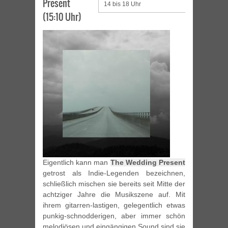
Present
14 bis 18 Uhr
(15:10 Uhr)
Eigentlich kann man
The Wedding Present
getrost als Indie-Legenden bezeichnen,
schließlich mischen sie bereits seit Mitte der
achtziger Jahre die Musikszene auf. Mit
ihrem gitarren-lastigen, gelegentlich etwas
punkig-schnodderigen, aber immer schön
melodiösen und eingängigen Sound sind sie