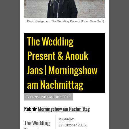
David Gedge von The Wedding Present (Foto: Nina Maul)
The Wedding
Present & Anouk
Jans | Morningshow
am Nachmittag
▷ Letzte Änderung: 2016-10-17
Rubrik:
Morningshow am Nachmittag
Im Radio:
The Wedding
17. Oktober 2016,