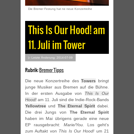
Die Bremer Festung hat ne neue Konzertreihe
This Is Our Hood! am
11. Juli im Tower
▷ Letzte Änderung: 2014-07-09
Rubrik:
Bremer Tipps
Die neue Konzertreihe des
Towers
bringt
junge Musiker aus Bremen auf die Bühne.
In der ersten Ausgabe von
This Is Our
Hood!
am 11. Juli sind die Indie-Rock-Bands
Yellowtree
und
The Eternal Spirit
dabei.
Die drei Jungs von
The Eternal Spirit
haben im Mai übrigens gerade eine neue
EP rausgebracht:
Marie/You
. Los geht’s
zum Auftakt von
This Is Our Hood!
um 21