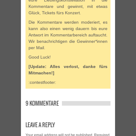
eure Lieblingskonstellation in die
Kommentare und gewinnt, mit etwas
Glück, Tickets fürs Konzert.
Die Kommentare werden moderiert, es
kann also einen wenig dauern bis eure
Antwort im Kommentarbereich auftaucht.
Wir benachrichtigen die Gewinner*innen
per Mail.
Good Luck!
[Update: Alles verlost, danke fürs
Mitmachen!]
:contestfooter:
9 KOMMENTARE
LEAVE A REPLY
Your email address will not be published.
Required