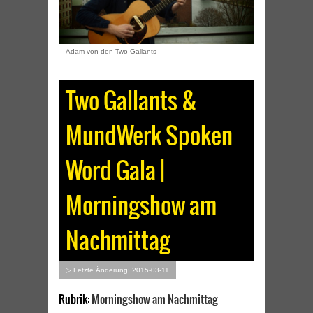
Adam von den Two Gallants
Two Gallants &
MundWerk Spoken
Word Gala |
Morningshow am
Nachmittag
▷ Letzte Änderung: 2015-03-11
Rubrik:
Morningshow am Nachmittag