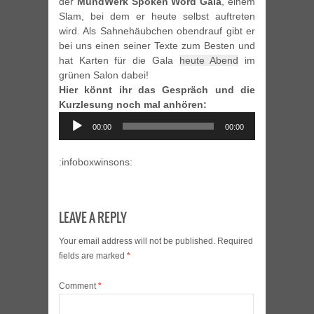
der
MundWerk Spoken Word Gala
, einem
Slam, bei dem er heute selbst auftreten
wird. Als Sahnehäubchen obendrauf gibt er
bei uns einen seiner Texte zum Besten und
hat Karten für die Gala
heute Abend
im
grünen Salon dabei!
Hier könnt ihr das Gespräch und die
Kurzlesung noch mal anhören:
Audio
00:00
00:00
Player
:infoboxwinsons:
LEAVE A REPLY
Your email address will not be published.
Required
fields are marked
*
Comment
*