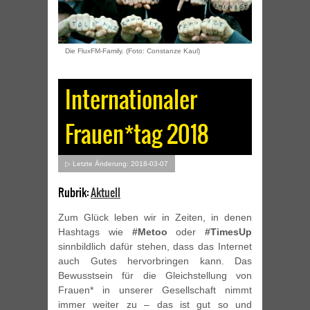
Die FluxFM-Family. (Foto: Constanze Kaul)
Internationaler
Frauen*tag 2018
▷ Letzte Änderung: 2018-03-07
Rubrik:
Aktuell
Zum Glück leben wir in Zeiten, in denen
Hashtags wie
#Metoo
oder
#TimesUp
sinnbildlich dafür stehen, dass das Internet
auch Gutes hervorbringen kann. Das
Bewusstsein für die Gleichstellung von
Frauen* in unserer Gesellschaft nimmt
immer weiter zu – das ist gut so und