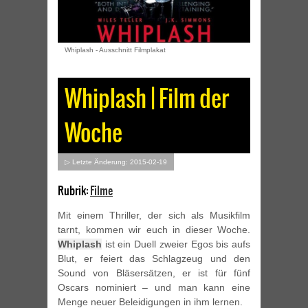
Whiplash - Ausschnitt Filmplakat
Whiplash | Film der
Woche
▷ Letzte Änderung: 2015-02-19
Rubrik:
Filme
Mit einem Thriller, der sich als Musikfilm
tarnt, kommen wir euch in dieser Woche.
Whiplash
ist ein Duell zweier Egos bis aufs
Blut, er feiert das Schlagzeug und den
Sound von Bläsersätzen, er ist für fünf
Oscars nominiert – und man kann eine
Menge neuer Beleidigungen in ihm lernen.