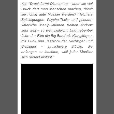
Kai:
“Druck formt Diamanten – aber wie viel
Druck darf man Menschen machen, damit
sie richtig gute Musiker werden? Fletchers
Beleidigungen, Psycho-Tricks und pseudo-
väterliche Manipulationen treiben Andrew
sehr weit – zu weit vielleicht. Und nebenbei
feiert der Film die Big Band als Klangkörper,
mit Funk und Jazzrock der Sechziger und
Siebziger – sauschwere Stücke, die
anfangen zu leuchten, weil jeder Musiker
sich perfekt einfügt.”