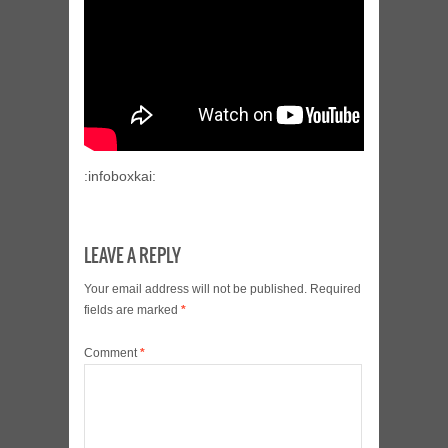
:infoboxkai:
LEAVE A REPLY
Your email address will not be published.
Required
fields are marked
*
Comment
*