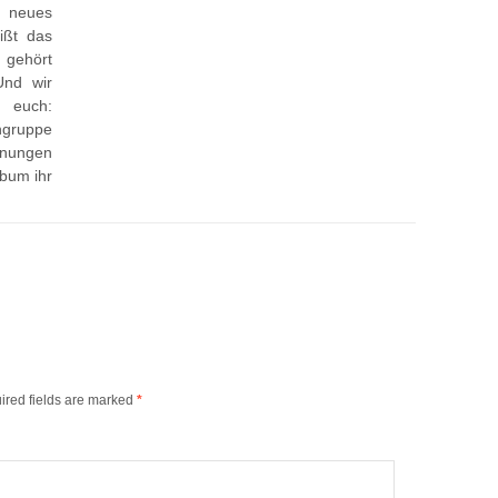
volume.
n neues
ßt das
 gehört
Und wir
 euch:
hgruppe
ungen
lbum ihr
ired fields are marked
*