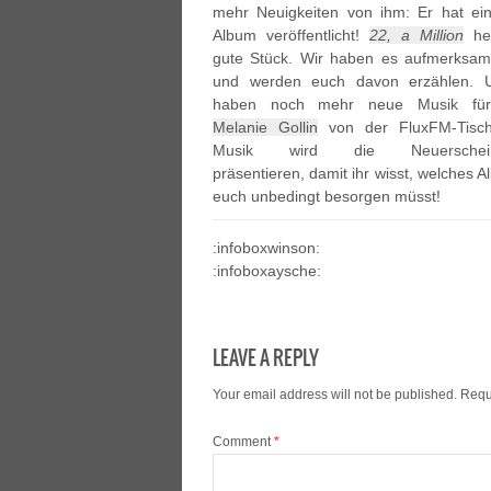
mehr Neuigkeiten von ihm: Er hat ei
Album veröffentlicht!
22, a Million
hei
gute Stück. Wir haben es aufmerksam
und werden euch davon erzählen. 
haben noch mehr neue Musik für
Melanie Gollin
von der FluxFM-Tisc
Musik wird die Neuerschein
präsentieren, damit ihr wisst, welches A
euch unbedingt besorgen müsst!
:infoboxwinson:
:infoboxaysche:
LEAVE A REPLY
Your email address will not be published.
Requ
Comment
*