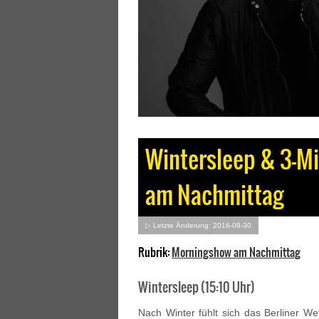
Wintersleep & 3-M
am Nachmittag
▷ Letzte Änderung: 2016-09-30
Rubrik:
Morningshow am Nachmittag
Wintersleep (15:10 Uhr)
Nach Winter fühlt sich das Berliner We