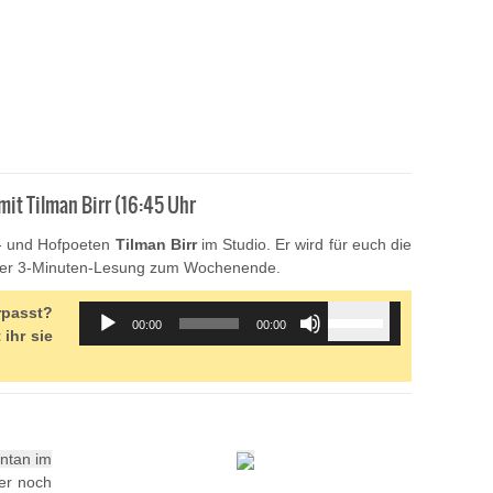
t Tilman Birr (16:45 Uhr
- und Hofpoeten
Tilman Birr
im Studio. Er wird für euch die
 der 3-Minuten-Lesung zum Wochenende.
Audio
Use
rpasst?
00:00
00:00
Player
Up/Down
ihr sie
Arrow
keys
to
increase
or
ntan im
decrease
ber noch