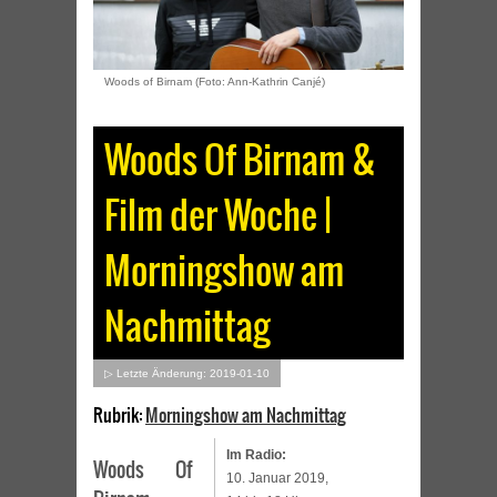
Woods of Birnam (Foto: Ann-Kathrin Canjé)
Woods Of Birnam &
Film der Woche |
Morningshow am
Nachmittag
▷ Letzte Änderung: 2019-01-10
Rubrik:
Morningshow am Nachmittag
Im Radio:
Woods Of
10. Januar 2019,