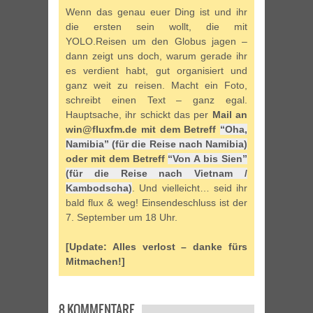
Wenn das genau euer Ding ist und ihr
die ersten sein wollt, die mit
YOLO.Reisen um den Globus jagen –
dann zeigt uns doch, warum gerade ihr
es verdient habt, gut organisiert und
ganz weit zu reisen. Macht ein Foto,
schreibt einen Text – ganz egal.
Hauptsache, ihr schickt das per
Mail an
win@fluxfm.de mit dem Betreff
“Oha,
Namibia” (für die Reise nach Namibia)
oder mit dem Betreff
“Von A bis Sien”
(für die Reise nach Vietnam /
Kambodscha)
. Und vielleicht… seid ihr
bald flux & weg! Einsendeschluss ist der
7. September um 18 Uhr.
[Update: Alles verlost – danke fürs
Mitmachen!]
8 KOMMENTARE