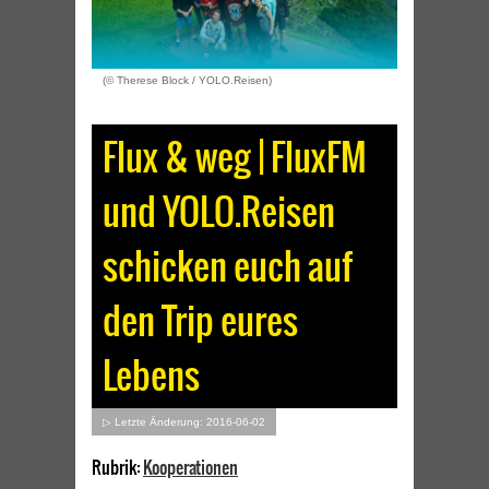
(© Therese Block / YOLO.Reisen)
Flux & weg | FluxFM
und YOLO.Reisen
schicken euch auf
den Trip eures
Lebens
▷ Letzte Änderung: 2016-06-02
Rubrik:
Kooperationen