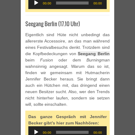
00:00
00:00
Player
Seegang Berlin (17.10 Uhr)
Eigentlich sind Hüte nicht unbedingt das
allererste Accessoire, an das man während
eines Festivalbesuchs denkt. Trotzdem sind
die Kopfbedeckungen von
Seegang Berlin
beim
Fusion
oder dem
Burningman
wahnsinnig angesagt. Warum das so ist,
finden wir gemeinsam mit Hutmacherin
Jennifer Becker heraus. Sie bringt dann
auch ein Hütchen mit, das dringend einen
neuen Besitzer sucht. Also, wer den Trends
nicht hinterher laufen, sondern sie setzen
will, sollte einschalten.
Das ganze Gespräch mit Jennifer
Becker gibt’s hier zum Nachhören:
Audio
00:00
00:00