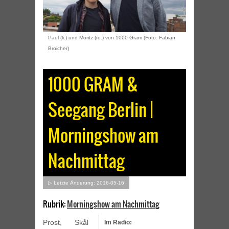
Paul (li.) und Moritz (re.) von 1000 Gram (Foto: Fabian
Broicher)
1000 GRAM &
Seegang Berlin |
Morningshow am
Nachmittag
▷ Letzte Änderung: 2016-05-16
Rubrik:
Morningshow am Nachmittag
Prost, Skål
Im Radio: