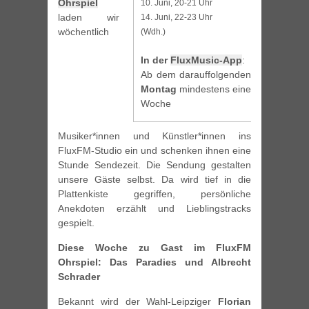
Ohrspiel
10. Juni, 20-21 Uhr
laden wir
14. Juni, 22-23 Uhr
wöchentlich
(Wdh.)
In der
FluxMusic-App
:
Ab dem darauffolgenden
Montag
mindestens eine
Woche
Musiker*innen und Künstler*innen ins
FluxFM-Studio ein und schenken ihnen eine
Stunde Sendezeit. Die Sendung gestalten
unsere Gäste selbst. Da wird tief in die
Plattenkiste gegriffen, persönliche
Anekdoten erzählt und Lieblingstracks
gespielt.
Diese Woche zu Gast im FluxFM
Ohrspiel: Das Paradies und Albrecht
Schrader
Bekannt wird der Wahl-Leipziger
Florian