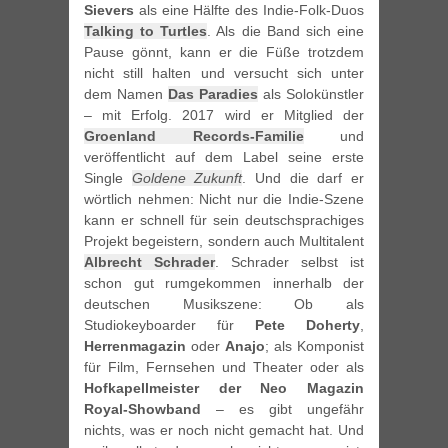
Sievers
als eine Hälfte des Indie-Folk-Duos
Talking to Turtles
. Als die Band sich eine
Pause gönnt, kann er die Füße trotzdem
nicht still halten und versucht sich unter
dem Namen
Das Paradies
als Solokünstler
– mit Erfolg. 2017 wird er Mitglied der
Groenland Records-Familie
und
veröffentlicht auf dem Label seine erste
Single
Goldene Zukunft
. Und die darf er
wörtlich nehmen: Nicht nur die Indie-Szene
kann er schnell für sein deutschsprachiges
Projekt begeistern, sondern auch Multitalent
Albrecht Schrader
. Schrader selbst ist
schon gut rumgekommen innerhalb der
deutschen Musikszene: Ob als
Studiokeyboarder für
Pete Doherty
,
Herrenmagazin
oder
Anajo
; als Komponist
für Film, Fernsehen und Theater oder als
Hofkapellmeister der Neo Magazin
Royal-Showband
– es gibt ungefähr
nichts, was er noch nicht gemacht hat. Und