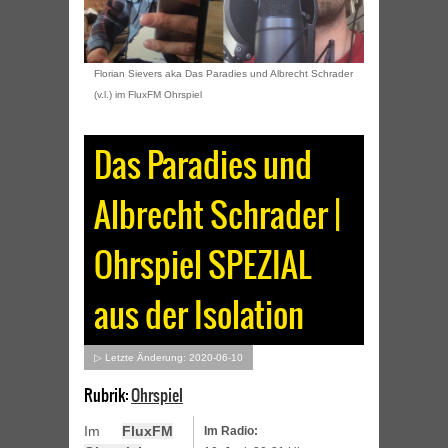
Florian Sievers aka Das Paradies und Albrecht Schrader
(v.l.) im FluxFM Ohrspiel
Das Paradies und
Albrecht Schrader |
Ohrspiel SPEZIAL
aus der Isolation
▷ Letzte Änderung: 2020-06-10
Rubrik:
Ohrspiel
Im
FluxFM
Im Radio: