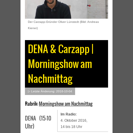
Der Carzapp-Gründer Oliver Lünstedt (Bild: Andreas
Kiener)
DENA & Carzapp |
Morningshow am
Nachmittag
▷ Letzte Änderung: 2016-10-04
Rubrik:
Morningshow am Nachmittag
Im Radio:
DENA (15:10
4. Oktober 2016,
Uhr)
14 bis 18 Uhr