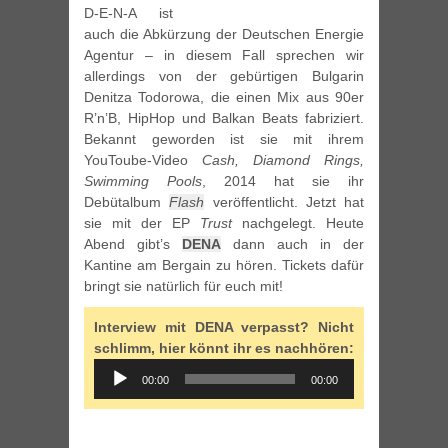
D-E-N-A ist
auch die Abkürzung der Deutschen Energie
Agentur – in diesem Fall sprechen wir
allerdings von der gebürtigen Bulgarin
Denitza Todorowa, die einen Mix aus 90er
R’n’B, HipHop und Balkan Beats fabriziert.
Bekannt geworden ist sie mit ihrem
YouToube-Video
Cash, Diamond Rings,
Swimming Pools
, 2014 hat sie ihr
Debütalbum
Flash
veröffentlicht. Jetzt hat
sie mit der EP
Trust
nachgelegt. Heute
Abend gibt’s
DENA
dann auch in der
Kantine am Bergain zu hören. Tickets dafür
bringt sie natürlich für euch mit!
Interview mit DENA verpasst? Nicht
schlimm, hier könnt ihr es nachhören:
Audio
00:00
00:00
Player