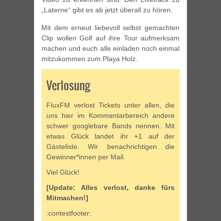
„Laterne“ gibt es ab jetzt überall zu hören.
Mit dem erneut liebevoll selbst gemachten
Clip wollen Golf auf ihre Tour aufmerksam
machen und euch alle einladen noch einmal
mitzukommen zum Playa Holz.
Verlosung
FluxFM verlost Tickets unter allen, die
uns hier im Kommentarbereich andere
schwer googlebare Bands nennen. Mit
etwas Glück landet ihr +1 auf der
Gästeliste. Wir benachrichtigen die
Gewinner*innen per Mail.
Viel Glück!
[Update: Alles verlost, danke fürs
Mitmachen!]
:contestfooter: