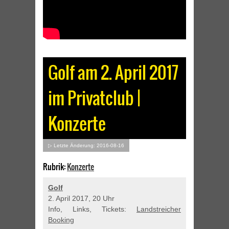
Golf am 2. April 2017
im Privatclub |
Konzerte
▷ Letzte Änderung: 2016-08-16
Rubrik:
Konzerte
Golf
2. April 2017, 20 Uhr
Info, Links, Tickets:
Landstreicher
Booking