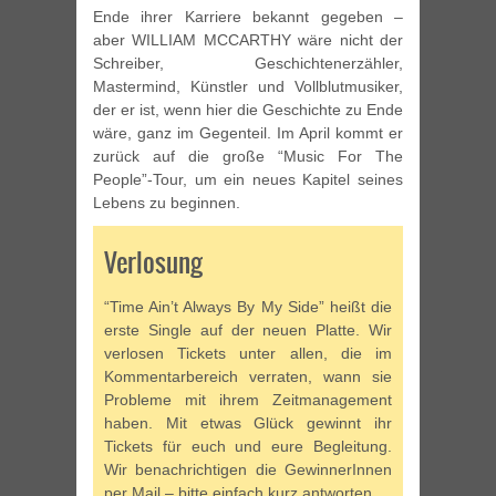
Ende ihrer Karriere bekannt gegeben –
aber WILLIAM MCCARTHY wäre nicht der
Schreiber, Geschichtenerzähler,
Mastermind, Künstler und Vollblutmusiker,
der er ist, wenn hier die Geschichte zu Ende
wäre, ganz im Gegenteil. Im April kommt er
zurück auf die große “Music For The
People”-Tour, um ein neues Kapitel seines
Lebens zu beginnen.
Verlosung
“Time Ain’t Always By My Side” heißt die
erste Single auf der neuen Platte. Wir
verlosen Tickets unter allen, die im
Kommentarbereich verraten, wann sie
Probleme mit ihrem Zeitmanagement
haben. Mit etwas Glück gewinnt ihr
Tickets für euch und eure Begleitung.
Wir benachrichtigen die GewinnerInnen
per Mail – bitte einfach kurz antworten.