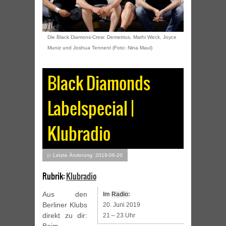
Die Black Diamons-Crew: Demetrius, Mathi Weck, Joyce
Muniz und Joshua Tennent (Foto: Nina Maul)
Black Diamonds
Labelspecial |
Klubradio
▷ Letzte Änderung: 2019-06-20
Rubrik:
Klubradio
Aus den
Im
Radio
:
Berliner Klubs
20. Juni 2019
direkt zu dir:
21 – 23 Uhr