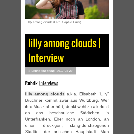
lilly among clouds (Foto: Sophie Euler)
lilly among clouds |
Interview
▷ Letzte Änderung: 2017-08-29
Rubrik:
Interviews
lilly among clouds
a.k.a. Elisabeth “Lilly”
Brüchner kommt zwar aus Würzburg. Wer
ihre Musik aber hört, denkt wohl zu allerletzt
an das beschauliche Städtchen in
Unterfranken. Eher noch an London, an
einen dreckigen, slang-durchzogenen
Stadtteil der britischen Hauptstadt. Man