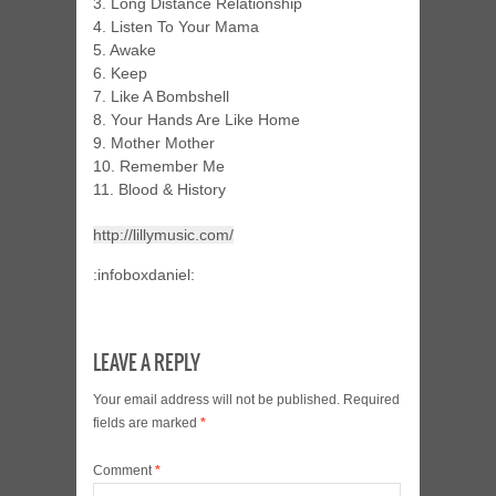
3. Long Distance Relationship
4. Listen To Your Mama
5. Awake
6. Keep
7. Like A Bombshell
8. Your Hands Are Like Home
9. Mother Mother
10. Remember Me
11. Blood & History
http://lillymusic.com/
:infoboxdaniel:
LEAVE A REPLY
Your email address will not be published.
Required
fields are marked
*
Comment
*