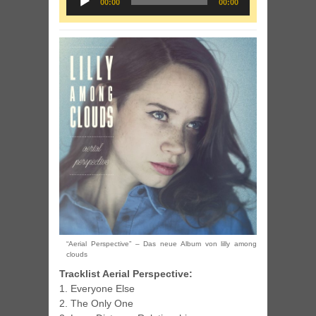
00:00
00:00
Player
“Aerial Perspective” – Das neue Album von lilly among
clouds
Tracklist Aerial Perspective:
1. Everyone Else
2. The Only One