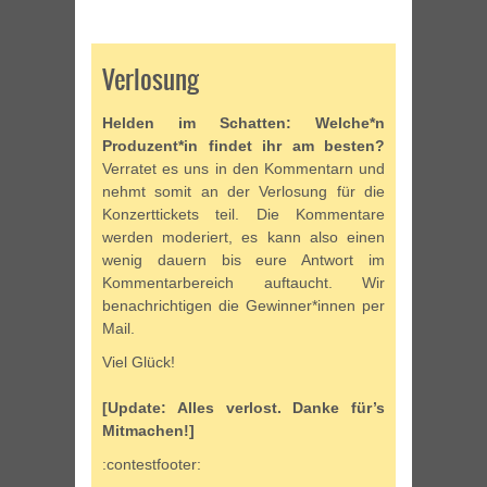
Verlosung
Helden im Schatten: Welche*n
Produzent*in findet ihr am besten?
Verratet es uns in den Kommentarn und
nehmt somit an der Verlosung für die
Konzerttickets teil. Die Kommentare
werden moderiert, es kann also einen
wenig dauern bis eure Antwort im
Kommentarbereich auftaucht. Wir
benachrichtigen die Gewinner*innen per
Mail.
Viel Glück!
[Update: Alles verlost. Danke für’s
Mitmachen!]
:contestfooter: