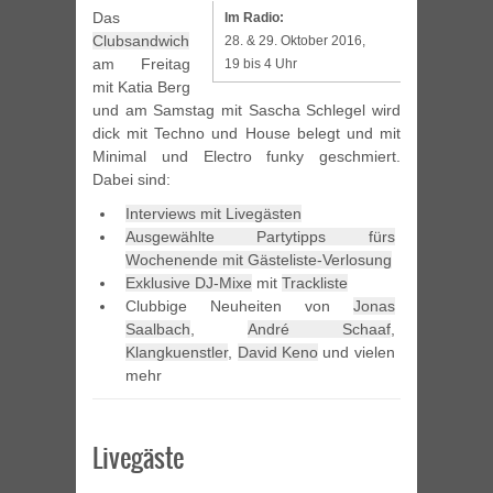
Das
Im Radio:
Clubsandwich
28. & 29. Oktober 2016,
am Freitag
19 bis 4 Uhr
mit Katia Berg
und am Samstag mit Sascha Schlegel wird
dick mit Techno und House belegt und mit
Minimal und Electro funky geschmiert.
Dabei sind:
Interviews mit Livegästen
Ausgewählte Partytipps fürs
Wochenende mit Gästeliste-Verlosung
Exklusive DJ-Mixe
mit
Trackliste
Clubbige Neuheiten von
Jonas
Saalbach
,
André Schaaf
,
Klangkuenstler
,
David Keno
und vielen
mehr
Livegäste