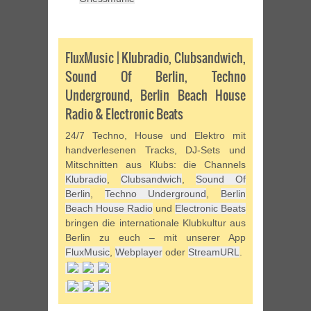
FluxMusic | Klubradio, Clubsandwich,
Sound Of Berlin, Techno
Underground, Berlin Beach House
Radio & Electronic Beats
24/7 Techno, House und Elektro mit
handverlesenen Tracks, DJ-Sets und
Mitschnitten aus Klubs: die Channels
Klubradio
,
Clubsandwich
,
Sound Of
Berlin
,
Techno Underground
,
Berlin
Beach House Radio
und
Electronic Beats
bringen die internationale Klubkultur aus
Berlin zu euch – mit unserer App
FluxMusic
,
Webplayer
oder
StreamURL
.