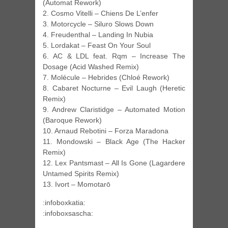
(Automat Rework)
2. Cosmo Vitelli – Chiens De L’enfer
3. Motorcycle – Siluro Slows Down
4. Freudenthal – Landing In Nubia
5. Lordakat – Feast On Your Soul
6. AC & LDL feat. Rqm – Increase The
Dosage (Acid Washed Remix)
7. Molécule – Hebrides (Chloé Rework)
8. Cabaret Nocturne – Evil Laugh (Heretic
Remix)
9. Andrew Claristidge – Automated Motion
(Baroque Rework)
10. Arnaud Rebotini – Forza Maradona
11. Mondowski – Black Age (The Hacker
Remix)
12. Lex Pantsmast – All Is Gone (Lagardere
Untamed Spirits Remix)
13. Ivort – Momotarō
:infoboxkatia:
:infoboxsascha: