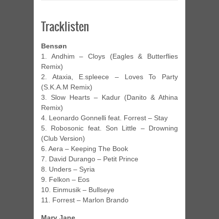
Tracklisten
Bensøn
1. Andhim – Cloys (Eagles & Butterflies
Remix)
2. Ataxia, E.spleece – Loves To Party
(S.K.A.M Remix)
3. Slow Hearts – Kadur (Danito & Athina
Remix)
4. Leonardo Gonnelli feat. Forrest – Stay
5. Robosonic feat. Son Little – Drowning
(Club Version)
6. Aera – Keeping The Book
7. David Durango – Petit Prince
8. Unders – Syria
9. Felkon – Eos
10. Einmusik – Bullseye
11. Forrest – Marlon Brando
Mary Jane