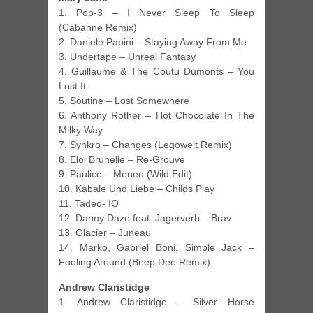
1. Pop-3 – I Never Sleep To Sleep
(Cabanne Remix)
2. Daniele Papini – Staying Away From Me
3. Undertape – Unreal Fantasy
4. Guillaume & The Coutu Dumonts – You
Lost It
5. Soutine – Lost Somewhere
6. Anthony Rother – Hot Chocolate In The
Milky Way
7. Synkro – Changes (Legowelt Remix)
8. Eloi Brunelle – Re-Grouve
9. Paulice – Meneo (Wild Edit)
10. Kabale Und Liebe – Childs Play
11. Tadeo- IO
12. Danny Daze feat. Jagerverb – Brav
13. Glacier – Juneau
14. Marko, Gabriel Boni, Simple Jack –
Fooling Around (Beep Dee Remix)
Andrew Claristidge
1. Andrew Claristidge – Silver Horse