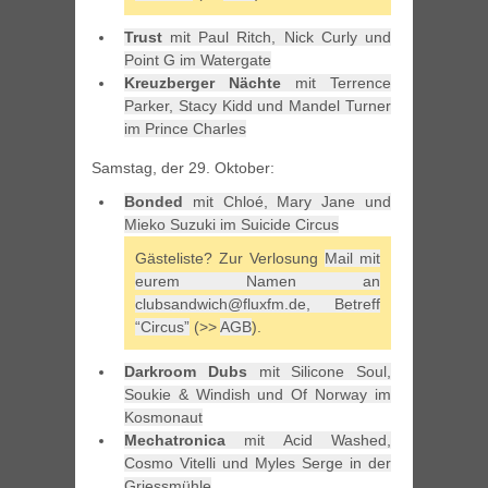
Trust
mit Paul Ritch, Nick Curly und
Point G im Watergate
Kreuzberger Nächte
mit Terrence
Parker, Stacy Kidd und Mandel Turner
im Prince Charles
Samstag, der 29. Oktober:
Bonded
mit Chloé, Mary Jane und
Mieko Suzuki im Suicide Circus
Gästeliste? Zur Verlosung
Mail mit
eurem Namen an
clubsandwich@fluxfm.de, Betreff
“Circus”
(>>
AGB
).
Darkroom Dubs
mit Silicone Soul,
Soukie & Windish und Of Norway im
Kosmonaut
Mechatronica
mit Acid Washed,
Cosmo Vitelli und Myles Serge in der
Griessmühle