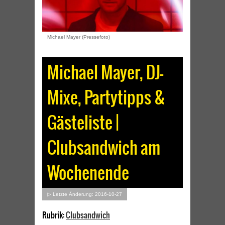
Michael Mayer (Pressefoto)
Michael Mayer, DJ-
Mixe, Partytipps &
Gästeliste |
Clubsandwich am
Wochenende
▷ Letzte Änderung: 2016-10-27
Rubrik:
Clubsandwich