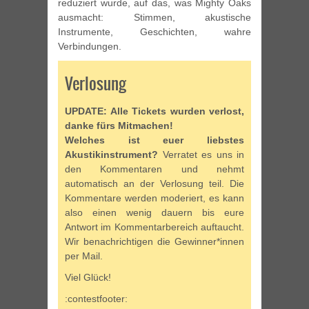
reduziert wurde, auf das, was Mighty Oaks
ausmacht: Stimmen, akustische
Instrumente, Geschichten, wahre
Verbindungen.
Verlosung
UPDATE: Alle Tickets wurden verlost,
danke fürs Mitmachen!
Welches ist euer liebstes
Akustikinstrument?
Verratet es uns in
den Kommentaren und nehmt
automatisch an der Verlosung teil. Die
Kommentare werden moderiert, es kann
also einen wenig dauern bis eure
Antwort im Kommentarbereich auftaucht.
Wir benachrichtigen die Gewinner*innen
per Mail.
Viel Glück!
:contestfooter: