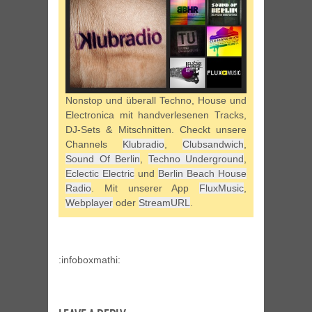
Nonstop und überall Techno, House und
Electronica mit handverlesenen Tracks,
DJ-Sets & Mitschnitten. Checkt unsere
Channels
Klubradio
,
Clubsandwich
,
Sound Of Berlin
,
Techno Underground
,
Eclectic Electric
und
Berlin Beach House
Radio
. Mit unserer App
FluxMusic
,
Webplayer
oder
StreamURL
.
:infoboxmathi: