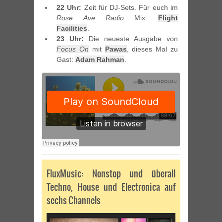
22 Uhr:
Zeit für DJ-Sets. Für euch im
Rose Ave Radio
Mix:
Flight
Facilities
.
23 Uhr:
Die neueste Ausgabe von
Focus On
mit
Pawas
, dieses Mal zu
Gast:
Adam Rahman
.
FluxMusic: Nonstop und überall
Techno, House und Electronica auf
sechs Channels