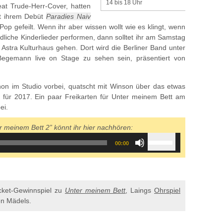
14 bis 18 Uhr
at Trude-Herr-Cover, hatten
it ihrem Debüt
Paradies Naiv
Pop gefeilt. Wenn ihr aber wissen wollt wie es klingt, wenn
edliche Kinderlieder performen, dann solltet ihr am Samstag
Astra Kulturhaus gehen. Dort wird die Berliner Band unter
gemann live on Stage zu sehen sein, präsentiert von
hon im Studio vorbei, quatscht mit Winson über das etwas
für 2017. Ein paar Freikarten für Unter meinem Bett am
ei.
r meinem Bett 2” könnt ihr hier nachhören:
Use
00:00
Up/Down
Arrow
keys
to
increase
icket-Gewinnspiel zu
Unter meinem Bett
, Laings
Ohrspiel
or
n Mädels.
decrease
volume.