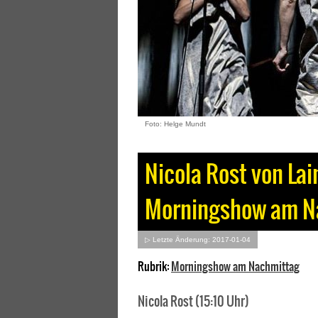
Foto: Helge Mundt
Nicola Rost von Lai
Morningshow am N
▷ Letzte Änderung: 2017-01-04
Rubrik:
Morningshow am Nachmittag
Nicola Rost (15:10 Uhr)