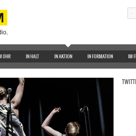
M OHR
IN HALT
IN AKTION
IN FORMATION
IM 
TWITT