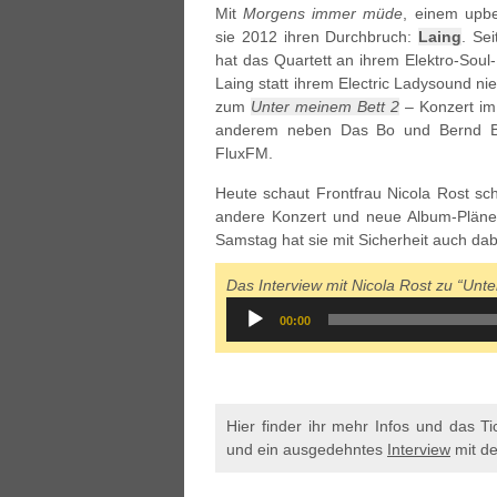
Mit
Morgens immer müde
, einem upbe
sie 2012 ihren Durchbruch:
Laing
. Se
hat das Quartett an ihrem Elektro-Soul-
Laing statt ihrem Electric Ladysound ni
zum
Unter meinem Bett 2
– Konzert im 
anderem neben Das Bo und Bernd Be
FluxFM.
Heute schaut Frontfrau Nicola Rost sc
andere Konzert und neue Album-Pläne 
Samstag hat sie mit Sicherheit auch dab
Das Interview mit Nicola Rost zu “Unte
Audio
00:00
Player
Hier finder ihr mehr Infos und das T
und ein ausgedehntes
Interview
mit de