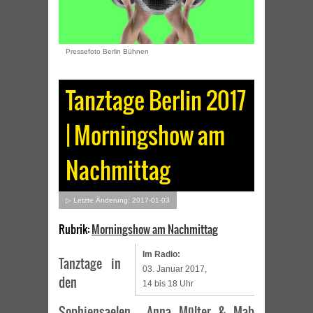
Pressefoto Berlin Bühnen
Tanztage Berlin 2017
| Morningshow am
Nachmittag
▷ Letzte Änderung: 2017-01-03
Rubrik:
Morningshow am Nachmittag
Im Radio:
Tanztage in
03. Januar 2017,
den
14 bis 18 Uhr
Sophiensaelen – Anna Mülter & Mab