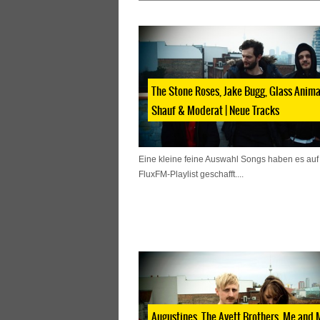
The Stone Roses, Jake Bugg, Glass Anima
Shauf & Moderat | Neue Tracks
Eine kleine feine Auswahl Songs haben es auf
FluxFM-Playlist geschafft....
Augustines, The Avett Brothers, Me and 