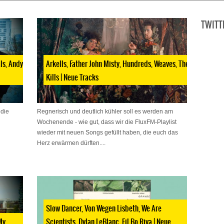
TWITT
ls, Andy
Arkells, Father John Misty, Hundreds, Weaves, The
Kills | Neue Tracks
 die
Regnerisch und deutlich kühler soll es werden am
Wochenende - wie gut, dass wir die FluxFM-Playlist
wieder mit neuen Songs gefüllt haben, die euch das
Herz erwärmen dürften....
Slow Dancer, Von Wegen Lisbeth, We Are
My
Scientists, Dylan LeBlanc, Fil Bo Riva | Neue