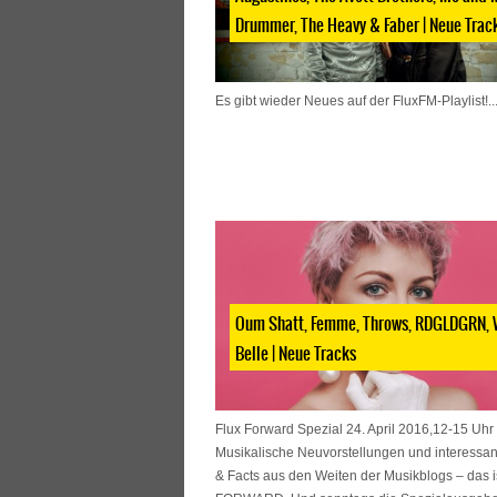
Drummer, The Heavy & Faber | Neue Trac
Es gibt wieder Neues auf der FluxFM-Playlist!..
Oum Shatt, Femme, Throws, RDGLDGRN, 
Belle | Neue Tracks
Flux Forward Spezial 24. April 2016,12-15 Uhr
Musikalische Neuvorstellungen und interessan
& Facts aus den Weiten der Musikblogs – das 