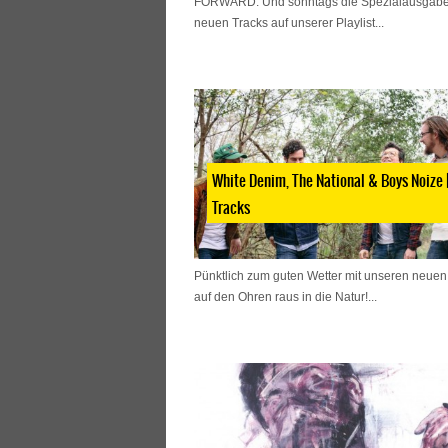
FORWARD. Und sonntags die Spezialausgabe
neuen Tracks auf unserer Playlist...
White Denim, The National & Boys Noize 
Tracks
Pünktlich zum guten Wetter mit unseren neuen
auf den Ohren raus in die Natur!...