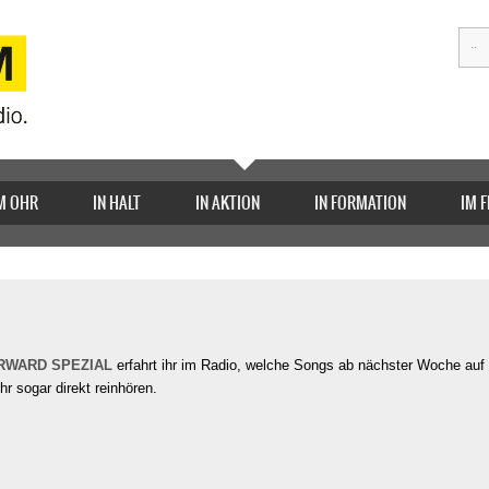
M OHR
IN HALT
IN AKTION
IN FORMATION
IM 
RWARD SPEZIAL
erfahrt ihr im Radio, welche Songs ab nächster Woche auf
r sogar direkt reinhören.