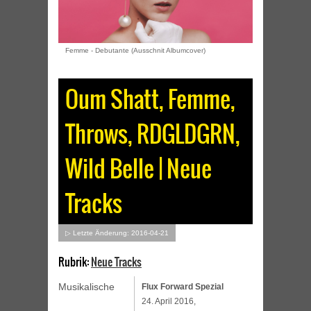
Femme - Debutante (Ausschnit Albumcover)
Oum Shatt, Femme,
Throws, RDGLDGRN,
Wild Belle | Neue
Tracks
▷ Letzte Änderung: 2016-04-21
Rubrik:
Neue Tracks
Musikalische
Flux Forward Spezial
24. April 2016,