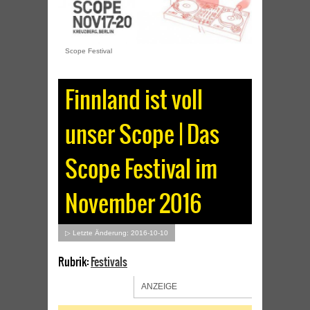
Scope Festival
Finnland ist voll
unser Scope | Das
Scope Festival im
November 2016
▷ Letzte Änderung: 2016-10-10
Rubrik:
Festivals
ANZEIGE