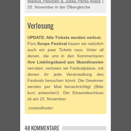
Markus Pesonen & Jukka Perko Avara
|
20. November in der Ölbergkirche
Verlosung
UPDATE: Alle Tickets wurden verlost.
Fürs
Scope Festival
hauen wir natürlich
auch ein paar Tickets raus. Unter all
denen, die uns in den Kommentaren
ihre Lieblingsband aus Skandinavien
verraten, verlosen wir Festivalpässe, mit
denen ihr jede Veranstaltung des
Festivals besuchen könnt. Die Gewinner
werden per Mail benachrichtigt (Bitte
kurz antworten!). Der Einsendeschluss
ist am 15. November.
:contestfooter:
48 KOMMENTARE