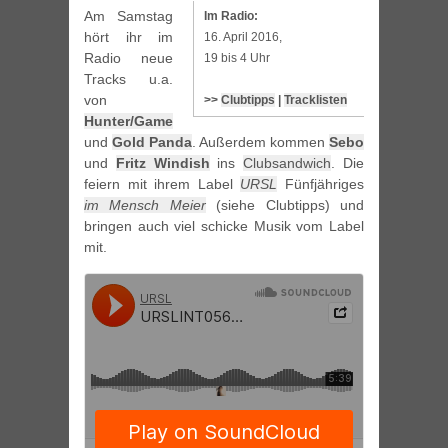
Am Samstag
Im Radio:
hört ihr im
16. April 2016,
Radio neue
19 bis 4 Uhr
Tracks u.a.
von
>>
Clubtipps
|
Tracklisten
Hunter/Game
und
Gold Panda
. Außerdem kommen
Sebo
und
Fritz Windish
ins
Clubsandwich
. Die
feiern mit ihrem Label
URSL
Fünfjähriges
im Mensch Meier
(siehe Clubtipps) und
bringen auch viel schicke Musik vom Label
mit.