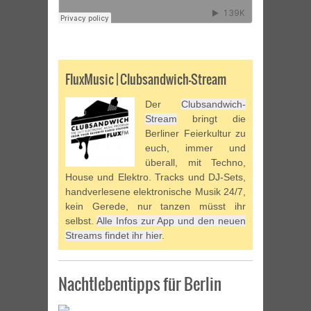
FluxMusic | Clubsandwich-Stream
Der
Clubsandwich-
Stream
bringt die
Berliner Feierkultur zu
euch, immer und
überall, mit Techno,
House und Elektro. Tracks und DJ-Sets,
handverlesene elektronische Musik 24/7,
kein Gerede, nur tanzen müsst ihr
selbst.
Alle Infos zur App und den neuen
Streams findet ihr hier
.
Nachtlebentipps für Berlin