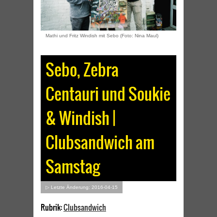
Mathi und Fritz Windish mit Sebo (Foto: Nina Maul)
Sebo, Zebra
Centauri und Soukie
& Windish |
Clubsandwich am
Samstag
▷ Letzte Änderung: 2016-04-15
Rubrik:
Clubsandwich