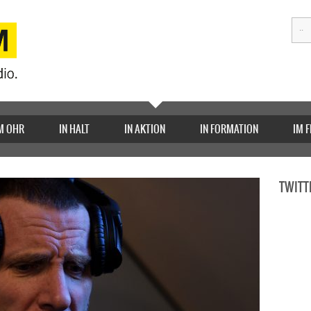
M OHR
IN HALT
IN AKTION
IN FORMATION
IM 
TWITT