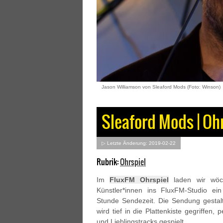
Jason Williamson von Sleaford Mods (Foto: Winson)
Sleaford Mods | Oh
▷ Letzte Änderung: 2019-02-22
Rubrik:
Ohrspiel
Im
FluxFM Ohrspiel
laden wir wöch
Künstler*innen ins FluxFM-Studio e
Stunde Sendezeit. Die Sendung gestal
wird tief in die Plattenkiste gegriffen,
und Lieblingstracks gespielt.