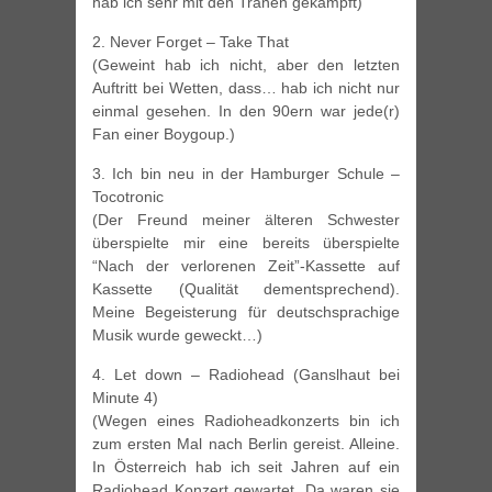
hab ich sehr mit den Tränen gekämpft)
2. Never Forget – Take That
(Geweint hab ich nicht, aber den letzten
Auftritt bei Wetten, dass… hab ich nicht nur
einmal gesehen. In den 90ern war jede(r)
Fan einer Boygoup.)
3. Ich bin neu in der Hamburger Schule –
Tocotronic
(Der Freund meiner älteren Schwester
überspielte mir eine bereits überspielte
“Nach der verlorenen Zeit”-Kassette auf
Kassette (Qualität dementsprechend).
Meine Begeisterung für deutschsprachige
Musik wurde geweckt…)
4. Let down – Radiohead (Ganslhaut bei
Minute 4)
(Wegen eines Radioheadkonzerts bin ich
zum ersten Mal nach Berlin gereist. Alleine.
In Österreich hab ich seit Jahren auf ein
Radiohead Konzert gewartet. Da waren sie