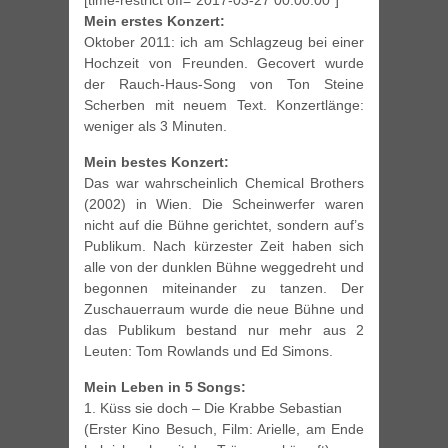
[time-restrict off=”2017-03-27 00:00:00″]
Mein erstes Konzert:
Oktober 2011: ich am Schlagzeug bei einer
Hochzeit von Freunden. Gecovert wurde
der Rauch-Haus-Song von Ton Steine
Scherben mit neuem Text. Konzertlänge:
weniger als 3 Minuten.
Mein bestes Konzert:
Das war wahrscheinlich Chemical Brothers
(2002) in Wien. Die Scheinwerfer waren
nicht auf die Bühne gerichtet, sondern auf’s
Publikum. Nach kürzester Zeit haben sich
alle von der dunklen Bühne weggedreht und
begonnen miteinander zu tanzen. Der
Zuschauerraum wurde die neue Bühne und
das Publikum bestand nur mehr aus 2
Leuten: Tom Rowlands und Ed Simons.
Mein Leben in 5 Songs:
1. Küss sie doch – Die Krabbe Sebastian
(Erster Kino Besuch, Film: Arielle, am Ende