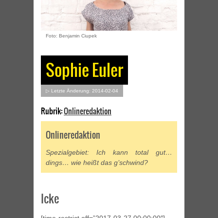
Foto: Benjamin Ciupek
Sophie Euler
▷ Letzte Änderung: 2014-02-04
Rubrik:
Onlineredaktion
Onlineredaktion
Spezialgebiet: Ich kann total gut…
dings… wie heißt das g’schwind?
Icke