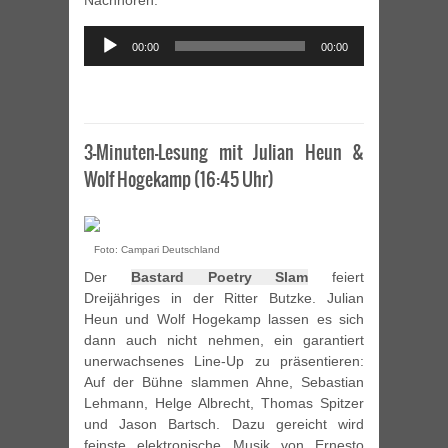
Nachhören:
Audio
00:00
00:00
Player
3-Minuten-Lesung mit Julian Heun &
Wolf Hogekamp (16:45 Uhr)
Foto: Campari Deutschland
Der
Bastard Poetry Slam
feiert
Dreijähriges in der Ritter Butzke. Julian
Heun und Wolf Hogekamp lassen es sich
dann auch nicht nehmen, ein garantiert
unerwachsenes Line-Up zu präsentieren:
Auf der Bühne slammen Ahne, Sebastian
Lehmann, Helge Albrecht, Thomas Spitzer
und Jason Bartsch. Dazu gereicht wird
feinste elektronische Musik von Ernesto