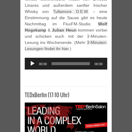
Linares und außerdem sanfter Irischer
Whisky von
Tullamore D.E.W.
– eine
Einstimmung auf die Sause gibt es heute
Nachmittag im FluxFM-Studio.
Wolf
Hogekamp
&
Julian Heun
kommen vorbei
und schicken euch mit der 3-Minuten-
Lesung ins Wochenende. (Mehr
3-Minuten-
Lesungen findet ihr hier
.)
Audio
00:00
00:00
Player
TEDxBerlin (17:10 Uhr)