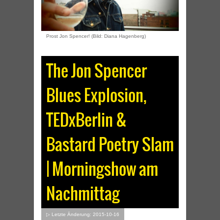
Prost Jon Spencer! (Bild: Diana Hagenberg)
The Jon Spencer
Blues Explosion,
TEDxBerlin &
Bastard Poetry Slam
| Morningshow am
Nachmittag
▷ Letzte Änderung: 2015-10-16