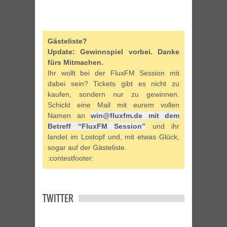
Gästeliste?
Update: Gewinnspiel vorbei. Danke
fürs Mitmachen.
Ihr wollt bei der FluxFM Session mit
dabei sein? Tickets gibt es nicht zu
kaufen, sondern nur zu gewinnen.
Schickt eine Mail mit eurem vollen
Namen an
win@fluxfm.de mit dem
Betreff “FluxFM Session”
und ihr
landet im Lostopf und, mit etwas Glück,
sogar auf der Gästeliste.
:contestfooter:
TWITTER