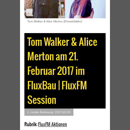
Tom Walker & Alice Merton (Pressebilder)
Tom Walker & Alice
Merton am 21.
Februar 2017 im
FluxBau | FluxFM
Session
▷ Letzte Änderung: 2017-02-20
Rubrik:
FluxFM Aktionen