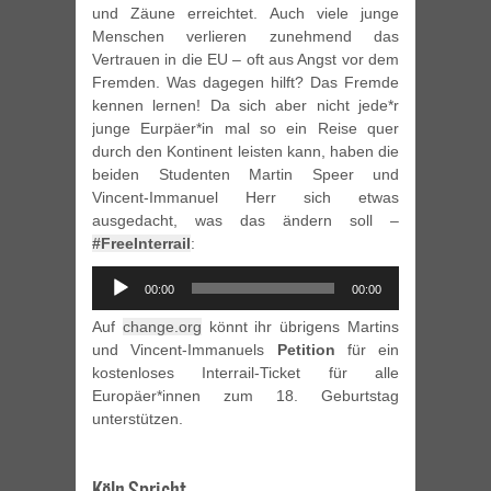
und Zäune erreichtet. Auch viele junge
Menschen verlieren zunehmend das
Vertrauen in die EU – oft aus Angst vor dem
Fremden. Was dagegen hilft? Das Fremde
kennen lernen! Da sich aber nicht jede*r
junge Eurpäer*in mal so ein Reise quer
durch den Kontinent leisten kann, haben die
beiden Studenten Martin Speer und
Vincent-Immanuel Herr sich etwas
ausgedacht, was das ändern soll –
#FreeInterrail
:
Audio
00:00
00:00
Player
Auf
change.org
könnt ihr übrigens Martins
und Vincent-Immanuels
Petition
für ein
kostenloses Interrail-Ticket für alle
Europäer*innen zum 18. Geburtstag
unterstützen.
Köln Spricht