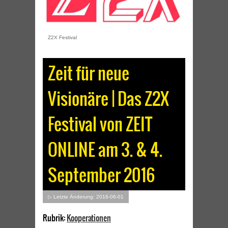
Z2X Festival
Zeit für neue
Visionäre | Das Z2X
Festival von ZEIT
ONLINE am 3. & 4.
September 2016
▷ Letzte Änderung: 2016-06-01
Rubrik:
Kooperationen