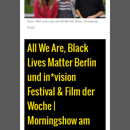
Guro, Rich und Luis von All We Are (Foto: Constanze
Kaul)
All We Are, Black
Lives Matter Berlin
und in*vision
Festival & Film der
Woche |
Morningshow am