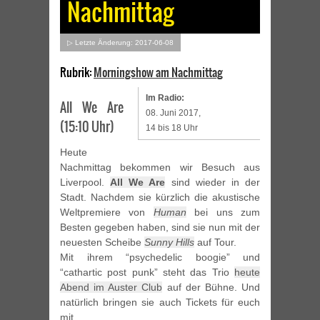
Nachmittag
▷ Letzte Änderung: 2017-06-08
Rubrik:
Morningshow am Nachmittag
Im Radio:
All We Are
08. Juni 2017,
(15:10 Uhr)
14 bis 18 Uhr
Heute
Nachmittag bekommen wir Besuch aus
Liverpool.
All We Are
sind wieder in der
Stadt. Nachdem sie kürzlich die akustische
Weltpremiere von
Human
bei uns zum
Besten gegeben haben, sind sie nun mit der
neuesten Scheibe
Sunny Hills
auf Tour.
Mit ihrem “psychedelic boogie” und
“cathartic post punk” steht das Trio
heute
Abend im Auster Club
auf der Bühne. Und
natürlich bringen sie auch Tickets für euch
mit.