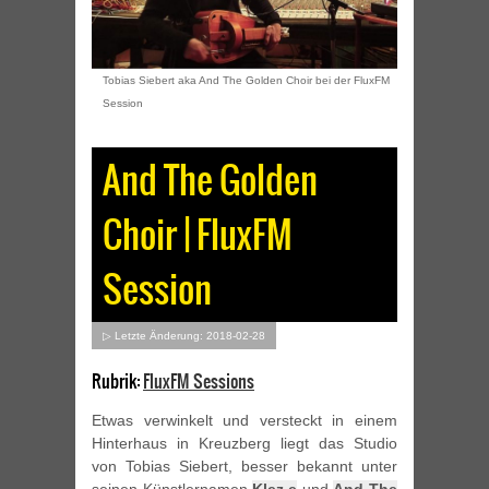
Tobias Siebert aka And The Golden Choir bei der FluxFM
Session
And The Golden
Choir | FluxFM
Session
▷ Letzte Änderung: 2018-02-28
Rubrik:
FluxFM Sessions
Etwas verwinkelt und versteckt in einem
Hinterhaus in Kreuzberg liegt das Studio
von Tobias Siebert, besser bekannt unter