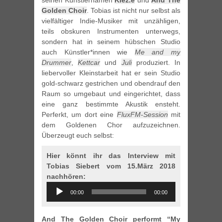
seinen Künstlernamen
Klez.e
und
And The
Golden Choir
. Tobias ist nicht nur selbst als
vielfältiger Indie-Musiker mit unzähligen,
teils obskuren Instrumenten unterwegs,
sondern hat in seinem hübschen Studio
auch Künstler*innen wie
Me and my
Drummer
,
Kettcar
und
Juli
produziert. In
liebervoller Kleinstarbeit hat er sein Studio
gold-schwarz gestrichen und obendrauf den
Raum so umgebaut und eingerichtet, dass
eine ganz bestimmte Akustik ensteht.
Perferkt, um dort eine
FluxFM-Session
mit
dem Goldenen Chor aufzuzeichnen.
Überzeugt euch selbst:
Hier könnt ihr das Interview mit
Tobias Siebert vom 15.März 2018
nachhören:
Audio
00:00
00:00
Player
And The Golden Choir performt “My