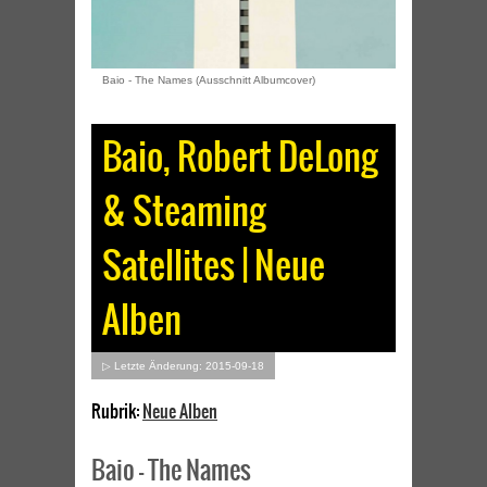
Baio - The Names (Ausschnitt Albumcover)
Baio, Robert DeLong
& Steaming
Satellites | Neue
Alben
▷ Letzte Änderung: 2015-09-18
Rubrik:
Neue Alben
Baio – The Names