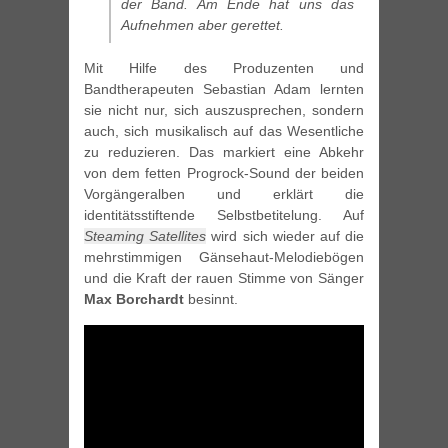
der Band. Am Ende hat uns das
Aufnehmen aber gerettet.
Mit Hilfe des Produzenten und
Bandtherapeuten Sebastian Adam lernten
sie nicht nur, sich auszusprechen, sondern
auch, sich musikalisch auf das Wesentliche
zu reduzieren. Das markiert eine Abkehr
von dem fetten Progrock-Sound der beiden
Vorgängeralben und erklärt die
identitätsstiftende Selbstbetitelung. Auf
Steaming Satellites
wird sich wieder auf die
mehrstimmigen Gänsehaut-Melodiebögen
und die Kraft der rauen Stimme von Sänger
Max Borchardt
besinnt.