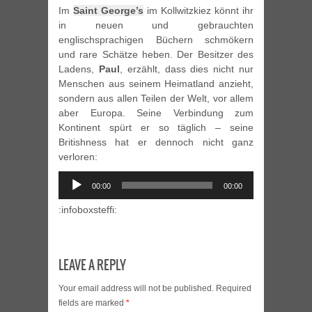
Im
Saint George’s
im Kollwitzkiez könnt ihr
in neuen und gebrauchten
englischsprachigen Büchern schmökern
und rare Schätze heben. Der Besitzer des
Ladens,
Paul
, erzählt, dass dies nicht nur
Menschen aus seinem Heimatland anzieht,
sondern aus allen Teilen der Welt, vor allem
aber Europa. Seine Verbindung zum
Kontinent spürt er so täglich – seine
Britishness hat er dennoch nicht ganz
verloren:
Audio
00:00
00:00
Player
:infoboxsteffi:
LEAVE A REPLY
Your email address will not be published.
Required
fields are marked
*