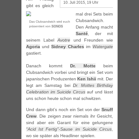
10. Juli 2015, 19 Uhr
gibt es gleich
mal drei Sets beim
Clubsandwich.
Das Clubsandwich wird euch
präsentiert von
SONOS
Den Anfang macht
Santé
, der mit
seinem Label
Avotre
und Freunden wie
Agoria
und
Sidney Charles
im
Watergate
gastiert.
Danach kommt
Dr. Motte
beim
Clubsandwich vorbei und bringt ein Set vom
japanischen Produzenten
Ken Ishii
mit. Der
legt am Samstag bei
Dr. Mottes Birthday
Celebration im Suicide Circus
auf und lässt
uns schon heute schon mal schwitzen.
Und dann gibt’s noch ein Set von der
Snuff
Crew
. Die zeigen zwar niemals ihr Gesicht,
sind aber ein Garant für eine gelungene
“Acid Ist Fertig”-Sause im Suicide Circus
,
wo sie später als Headliner spielen.