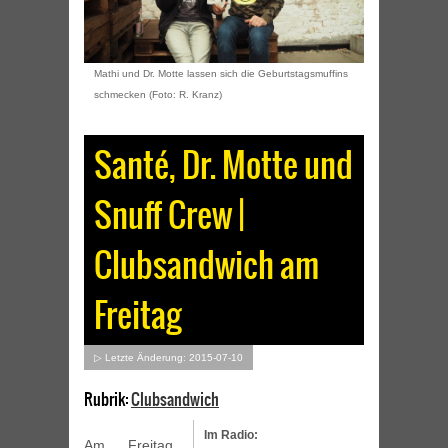
Mathi und Dr. Motte lassen sich die Geburtstagsmuffins
schmecken (Foto: R. Kranz)
Santé, Dr. Motte und
Snuff Crew |
Clubsandwich am
Freitag
▷ Letzte Änderung: 2015-07-10
Rubrik:
Clubsandwich
Im Radio:
Am Freitag